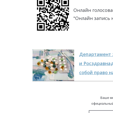
Онлайн голосова
"Онлайн запись н
Департамент 
и Росздравна
собой право н
Ваше м
официальный