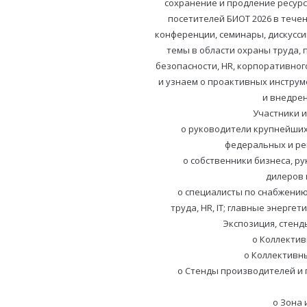
сохранение и продление ресурс
посетителей БИОТ 2026 в тече
конференции, семинары, дискусси
темы в области охраны труда,
безопасности, HR, корпоративног
и узнаем о проактивных инструм
и внедрен
Участники и
o руководители крупнейших
федеральных и ре
o собственники бизнеса, р
дилеров 
o специалисты по снабжению
труда, HR, IT; главные энергет
Экспозиция, стенд
o Коллектив
o Коллективн
o Стенды производителей и
o Зона