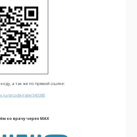
коду, а так же по прямой ссылке:
ov.ru/qrcode/rate/343385
иём ко врачу через MAX