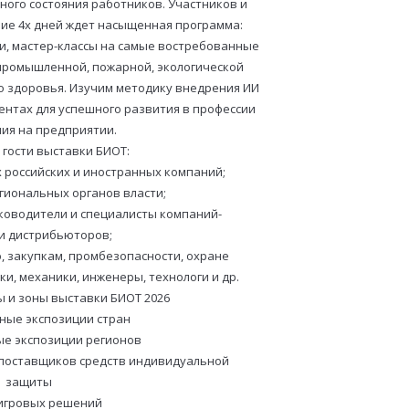
ного состояния работников. Участников и
ние 4х дней ждет насыщенная программа:
и, мастер-классы на самые востребованные
 промышленной, пожарной, экологической
о здоровья. Изучим методику внедрения ИИ
ентах для успешного развития в профессии
ия на предприятии.
 гости выставки БИОТ:
 российских и иностранных компаний;
гиональных органов власти;
уководители и специалисты компаний-
и дистрибьюторов;
, закупкам, промбезопасности, охране
ики, механики, инженеры, технологи и др.
ы и зоны выставки БИОТ 2026
ные экспозиции стран
ые экспозиции регионов
 поставщиков средств индивидуальной
защиты
 игровых решений